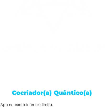
m(a)
Cocriador(a) Quântico(a)
e tr
ogramação mental, emocional e espi
pp no canto inferior direito.