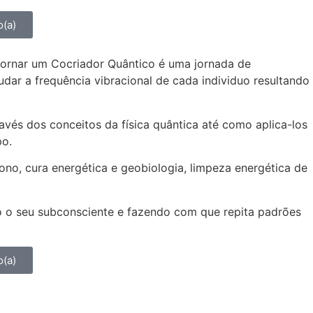
o(a)
e tornar um Cocriador Quântico é uma jornada de
ar a frequência vibracional de cada individuo resultando
ravés dos conceitos da física quântica até como aplica-los
po.
ono, cura energética e geobiologia, limpeza energética de
do o seu subconsciente e fazendo com que repita padrões
o(a)