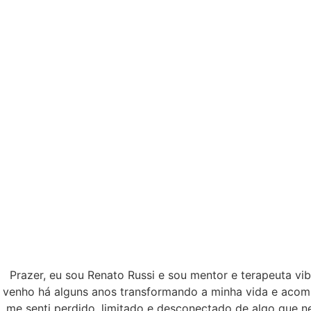
A
Prazer, eu sou Renato Russi e sou mentor e terapeuta vib
venho há alguns anos transformando a minha vida e acom
me senti perdido, limitado e desconectado de algo que n