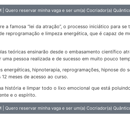
 | Quero reservar minha vaga e ser um(a) Cocriador(a) Quântic
e a famosa “lei da atração”, o processo iniciático para s
e reprogramação e limpeza energética, que é capaz de mud
aulas teóricas ensinarão desde o embasamento científico at
nar uma pessoa realizada e de sucesso em muito pouco tem
s energéticas, hipnoterapia, reprogramações, hipnose do s
s 12 meses de acesso ao curso.
 história e limpar todo o lixo emocional que está poluin
te e o espírito.
 | Quero reservar minha vaga e ser um(a) Cocriador(a) Quântic
erve para você que: