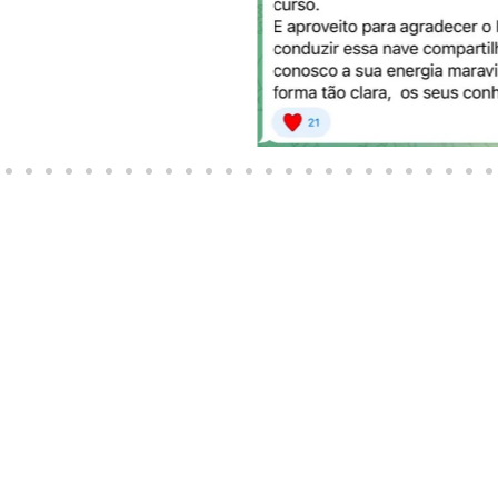
Limpeza e harmonização energética
O processo de catarse
Reprogramação mental
O modus operandi do universo
O poder da mente: O todo é mente, o universo é menta
O experimento da fenda dupla
A superposição quântica
O experimento do entrelaçamento quântico
A teoria da relatividade de Einstein
A forma toroidal de atração