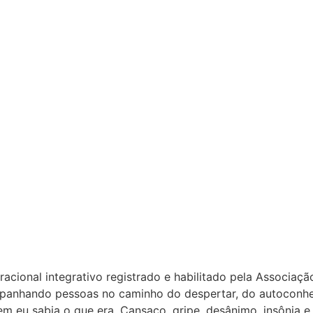
Meditação de resgate
Ativação do campo eletromagnético toroidal de atraç
Hipnose do sono
Limpeza e harmonização energética da casa
Meditação de limpeza de crenças limitantes
Limpeza energética do útero
Cura Energética do Pai
Cura Energética da Mãe
tendimento de Cura energética e Geobiologia para o corpo
Cura Energética da vítima, algoz e salvador
Ativação dos 5 elementos
Processo iniciático no túnel da realidade
HISTORIA DO AUTOR
racional integrativo registrado e habilitado pela Associaç
panhando pessoas no caminho do despertar, do autoconhec
em eu sabia o que era. Cansaço, gripe, desânimo, insônia e