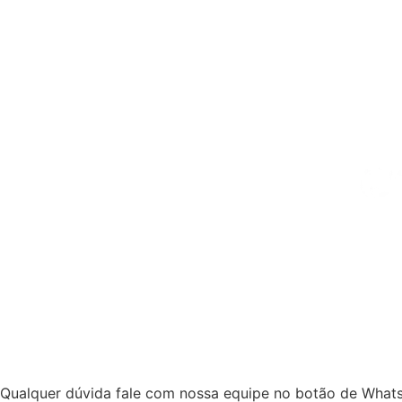
Descubra neste vídeo como ser u
deste processo iniciático de repr
Qualquer dúvida fale com nossa equipe no botão de WhatsA