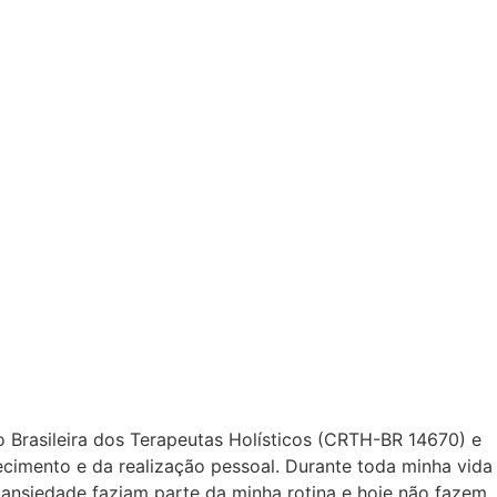
ão
 físico
ão Brasileira dos Terapeutas Holísticos (CRTH-BR 14670) e
imento e da realização pessoal. Durante toda minha vida
 ansiedade faziam parte da minha rotina e hoje não fazem