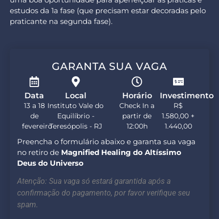
estudos da 1a fase (que precisam estar decoradas pelo
praticante na segunda fase).
GARANTA SUA VAGA
Data
Local
Horário
Investimento
13 a 18
Instituto Vale do
Check In a
R$
de
Equilíbrio -
partir de
1.580,00 +
fevereiro
Teresópolis - RJ
12:00h
1.440,00
Preencha o formulário abaixo e garanta sua vaga
no retiro de
Magnified Healing do Altíssimo
Deus do Universo
Atenção: Sua vaga só estará garantida após a
confirmação do pagamento, por favor verifique seu
spam.